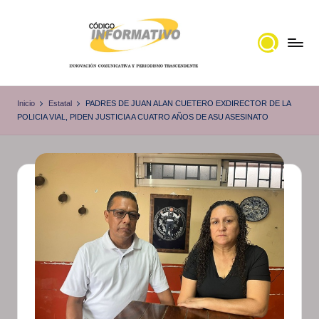
Saltar
al
contenido
C
Portal
de
ó
Inicio
Estatal
PADRES DE JUAN ALAN CUETERO EXDIRECTOR DE LA
noticias
POLICIA VIAL, PIDEN JUSTICIA A CUATRO AÑOS DE ASU ASESINATO
d
Locales,
i
Veracruz
g
o
I
n
f
o
r