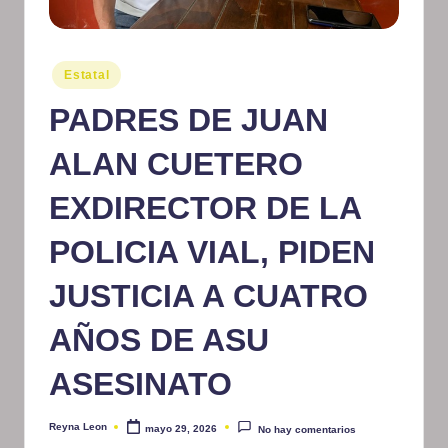
m
at
Publicado
Estatal
iv
en
PADRES DE JUAN
o
ALAN CUETERO
EXDIRECTOR DE LA
POLICIA VIAL, PIDEN
JUSTICIA A CUATRO
AÑOS DE ASU
ASESINATO
Reyna Leon
mayo 29, 2026
No hay comentarios
Publicado
por