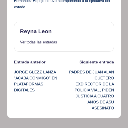
Hernández Espejo estuvo acompañando a la ejecutiva del
estado
Reyna Leon
Ver todas las entradas
Navegación
Entrada anterior
Siguiente entrada
JORGE GLEZZ LANZA
PADRES DE JUAN ALAN
de
“ACABA CONMIGO” EN
CUETERO
PLATAFORMAS
EXDIRECTOR DE LA
entradas
DIGITALES
POLICIA VIAL, PIDEN
JUSTICIA A CUATRO
AÑOS DE ASU
ASESINATO