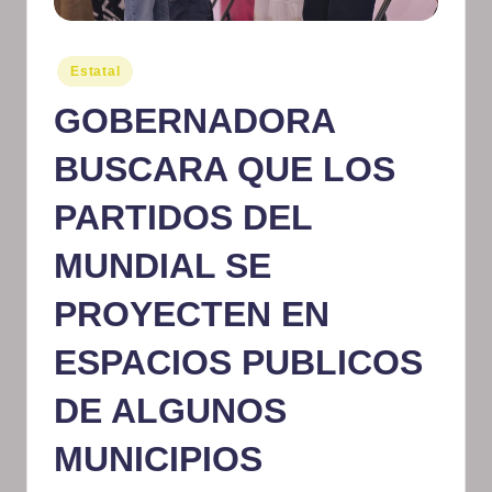
m
at
Publicado
Estatal
en
iv
GOBERNADORA
o
BUSCARA QUE LOS
PARTIDOS DEL
MUNDIAL SE
PROYECTEN EN
ESPACIOS PUBLICOS
DE ALGUNOS
MUNICIPIOS