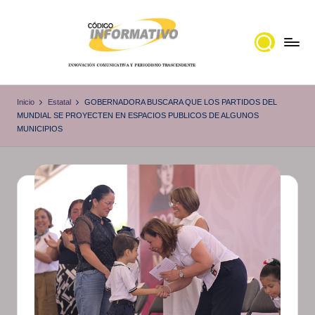
Saltar
al
contenido
C
Portal
de
ó
Inicio
Estatal
GOBERNADORA BUSCARA QUE LOS PARTIDOS DEL
noticias
MUNDIAL SE PROYECTEN EN ESPACIOS PUBLICOS DE ALGUNOS
d
MUNICIPIOS
Locales,
i
Veracruz
g
o
I
n
f
o
r