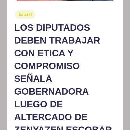
m
Publicado
Estatal
at
en
LOS DIPUTADOS
iv
o
DEBEN TRABAJAR
CON ETICA Y
COMPROMISO
SEÑALA
GOBERNADORA
LUEGO DE
ALTERCADO DE
ZENYAZEN ESCOBAR