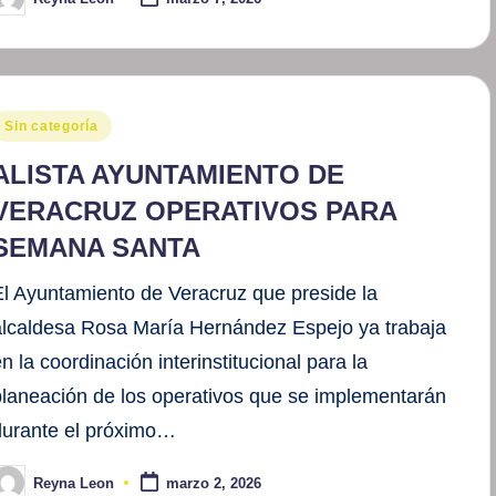
ublicado
or
ublicado
Sin categoría
en
ALISTA AYUNTAMIENTO DE
VERACRUZ OPERATIVOS PARA
SEMANA SANTA
El Ayuntamiento de Veracruz que preside la
alcaldesa Rosa María Hernández Espejo ya trabaja
n la coordinación interinstitucional para la
planeación de los operativos que se implementarán
durante el próximo…
Reyna Leon
marzo 2, 2026
ublicado