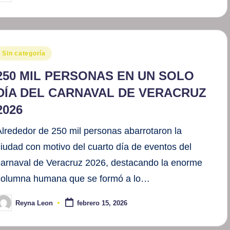
or
ublicado
Sin categoría
en
250 MIL PERSONAS EN UN SOLO
DÍA DEL CARNAVAL DE VERACRUZ
2026
Alrededor de 250 mil personas abarrotaron la
ciudad con motivo del cuarto día de eventos del
carnaval de Veracruz 2026, destacando la enorme
columna humana que se formó a lo…
Reyna Leon
febrero 15, 2026
ublicado
or