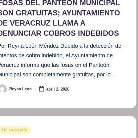
FOSAS DEL PANTEÓN MUNICIPAL
SON GRATUITAS; AYUNTAMIENTO
DE VERACRUZ LLAMA A
DENUNCIAR COBROS INDEBIDOS
Por Reyna León Méndez Debido a la detección de
intentos de cobro indebido, el Ayuntamiento de
Veracruz informa que las fosas en el Panteón
Municipal son completamente gratuitas, por lo…
Reyna Leon
abril 2, 2026
ublicado
or
ublicado
Sin categoría
en