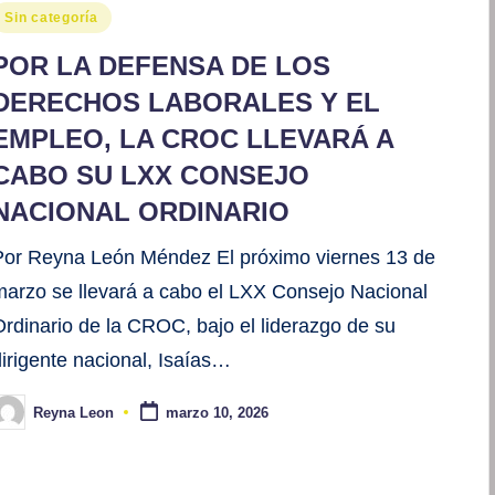
ublicado
Sin categoría
en
POR LA DEFENSA DE LOS
DERECHOS LABORALES Y EL
EMPLEO, LA CROC LLEVARÁ A
CABO SU LXX CONSEJO
NACIONAL ORDINARIO
Por Reyna León Méndez El próximo viernes 13 de
marzo se llevará a cabo el LXX Consejo Nacional
Ordinario de la CROC, bajo el liderazgo de su
dirigente nacional, Isaías…
Reyna Leon
marzo 10, 2026
ublicado
or