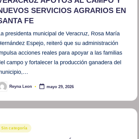
VERACRUZ APOYOS AL CAMPO Y
NUEVOS SERVICIOS AGRARIOS EN
SANTA FE
La presidenta municipal de Veracruz, Rosa María
Hernández Espejo, reiteró que su administración
impulsa acciones reales para apoyar a las familias
del campo y fortalecer la producción ganadera del
municipio,…
Reyna Leon
mayo 29, 2026
ublicado
or
ublicado
Sin categoría
en