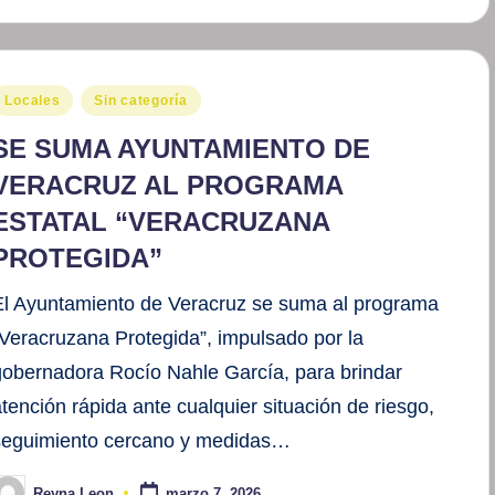
ublicado
Locales
Sin categoría
en
SE SUMA AYUNTAMIENTO DE
VERACRUZ AL PROGRAMA
ESTATAL “VERACRUZANA
PROTEGIDA”
El Ayuntamiento de Veracruz se suma al programa
“Veracruzana Protegida”, impulsado por la
gobernadora Rocío Nahle García, para brindar
atención rápida ante cualquier situación de riesgo,
seguimiento cercano y medidas…
Reyna Leon
marzo 7, 2026