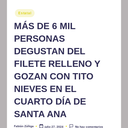
m
Publicado
Estatal
at
en
MÁS DE 6 MIL
iv
o
PERSONAS
DEGUSTAN DEL
FILETE RELLENO Y
GOZAN CON TITO
NIEVES EN EL
CUARTO DÍA DE
SANTA ANA
Fabián Zúñiga
julio 27, 2024
No hay comentarios
Publicado