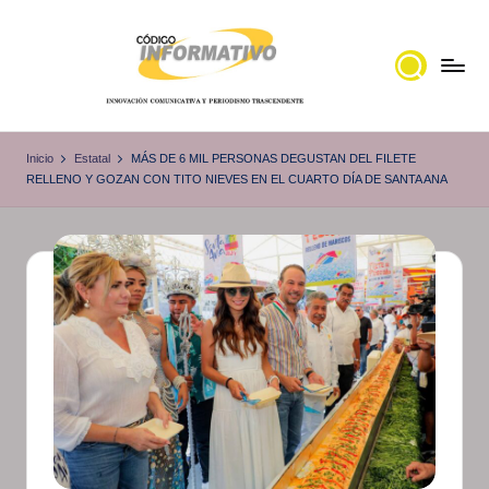
Saltar
al
contenido
C
Portal
de
ó
Inicio
Estatal
MÁS DE 6 MIL PERSONAS DEGUSTAN DEL FILETE
noticias
RELLENO Y GOZAN CON TITO NIEVES EN EL CUARTO DÍA DE SANTA ANA
d
Locales,
i
Veracruz
g
o
I
n
f
o
r