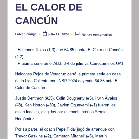
EL CALOR DE
CANCÚN
Fabián Zúñiga
julio 27, 2024
No hay comentarios
Publicado
por
· Halcones Rojos (1-3) cae 64-85 contra El Calor de Cancún
(4-2)
· Próxima serie en el ABJ: 3-4 de julio vs Correcaminos UAT
Halcones Rojos de Veracruz cerró la primera serie en casa
de la Liga Caliente.mx LNBP 2024 cayendo 64-85 ante El
Calor de Cancún.
Justin Dentmon (#25), Colin Dougherty (#3), Irwin Ávalos
(#8), Ken Horton (#30), Javion Ogunyemi (#1) fueron los
cinco locales, dirigidos por el coach interino Sergio
Hernández.
Por su parte, el coach Pepe Pidal jugó de arranque con
Trevor Gaskins (#2), Cameron Mitchell (#6), Martín