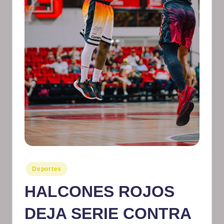
m
at
iv
o
Publicado
Deportes
en
HALCONES ROJOS
DEJA SERIE CONTRA