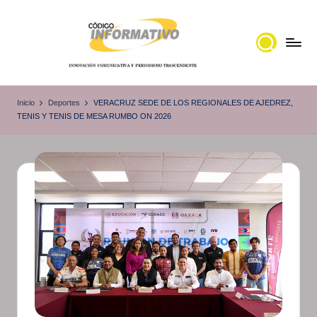
Saltar
al
contenido
C
Portal
de
ó
Inicio
Deportes
VERACRUZ SEDE DE LOS REGIONALES DE AJEDREZ,
noticias
TENIS Y TENIS DE MESA RUMBO ON 2026
d
Locales,
i
Veracruz
g
o
I
n
f
o
r