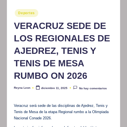
m
Publicado
Deportes
at
en
VERACRUZ SEDE DE
iv
o
LOS REGIONALES DE
AJEDREZ, TENIS Y
TENIS DE MESA
RUMBO ON 2026
Reyna Leon
diciembre 11, 2025
No hay comentarios
Publicado
por
Veracruz será sede de las disciplinas de Ajedrez, Tenis y
Tenis de Mesa de la etapa Regional rumbo a la Olimpiada
Nacional Conade 2026.