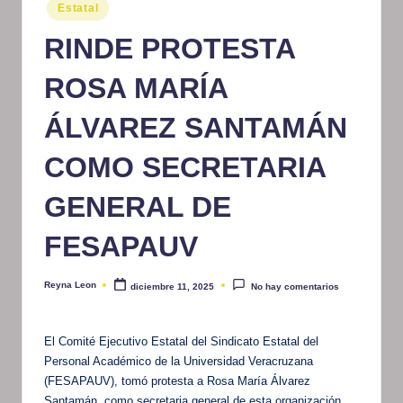
Publicado
Estatal
m
en
RINDE PROTESTA
at
iv
ROSA MARÍA
o
ÁLVAREZ SANTAMÁN
COMO SECRETARIA
GENERAL DE
FESAPAUV
Reyna Leon
diciembre 11, 2025
No hay comentarios
Publicado
por
El Comité Ejecutivo Estatal del Sindicato Estatal del
Personal Académico de la Universidad Veracruzana
(FESAPAUV), tomó protesta a Rosa María Álvarez
Santamán, como secretaria general de esta organización