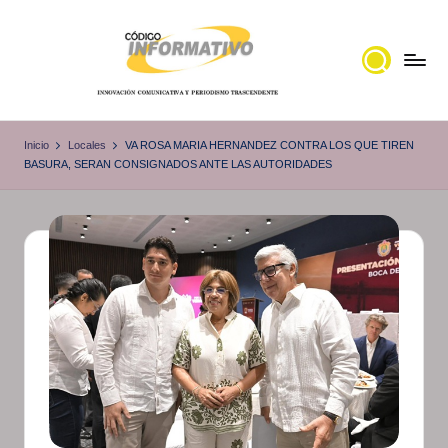
Saltar
al
contenido
C
Portal
de
ó
Inicio
Locales
VA ROSA MARIA HERNANDEZ CONTRA LOS QUE TIREN
noticias
BASURA, SERAN CONSIGNADOS ANTE LAS AUTORIDADES
d
Locales,
i
Veracruz
g
o
I
n
f
o
r