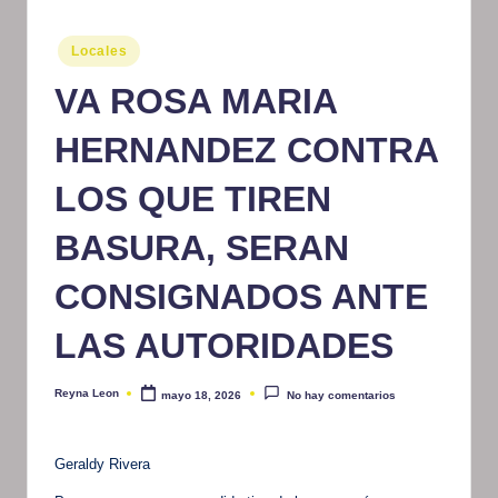
m
Publicado
Locales
at
en
VA ROSA MARIA
iv
o
HERNANDEZ CONTRA
LOS QUE TIREN
BASURA, SERAN
CONSIGNADOS ANTE
LAS AUTORIDADES
Reyna Leon
mayo 18, 2026
No hay comentarios
Publicado
por
Geraldy Rivera