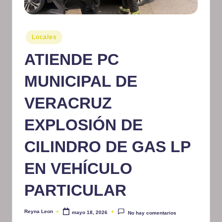
m
at
Publicado
Locales
iv
en
ATIENDE PC
o
MUNICIPAL DE
VERACRUZ
EXPLOSIÓN DE
CILINDRO DE GAS LP
EN VEHÍCULO
PARTICULAR
Reyna Leon
mayo 18, 2026
No hay comentarios
Publicado
por