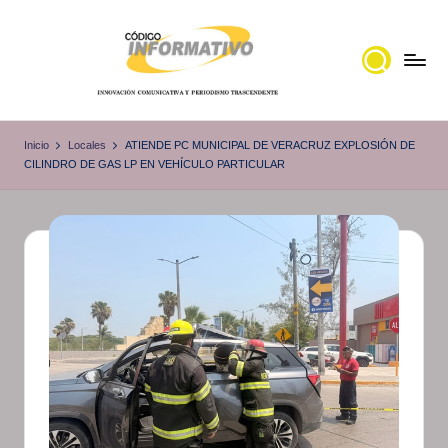
Saltar
al
contenido
C
Portal
de
ó
Inicio
Locales
ATIENDE PC MUNICIPAL DE VERACRUZ EXPLOSIÓN DE
noticias
CILINDRO DE GAS LP EN VEHÍCULO PARTICULAR
d
Locales,
i
Veracruz
g
o
I
n
f
o
r