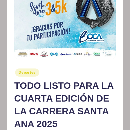
m
at
iv
o
Publicado
Deportes
en
TODO LISTO PARA LA
CUARTA EDICIÓN DE
LA CARRERA SANTA
ANA 2025