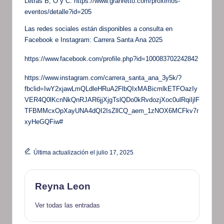
Letras B, O y C: https://www.granretto.com/proximos-
eventos/detalle?id=205
Las redes sociales están disponibles a consulta en
Facebook e Instagram: Carrera Santa Ana 2025
https://www.facebook.com/profile.php?id=100083702242842
https://www.instagram.com/carrera_santa_ana_3y5k/?
fbclid=IwY2xjawLmQLdleHRuA2FlbQIxMABicmlkETFOazIy
VER4Q0lKcnNkQnRJAR6jjXjgTslQDo0kRvdozjXoc0ulRqiIjlF
TFBMMcxOpXayUNA4dQI2IsZllCQ_aem_1zNOX6MCFkv7r
xyHeGQFiw#
Última actualización el julio 17, 2025
Reyna Leon
Ver todas las entradas