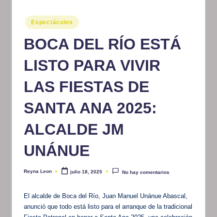
m
Publicado
Espectáculos
at
en
BOCA DEL RÍO ESTÁ
iv
o
LISTO PARA VIVIR
LAS FIESTAS DE
SANTA ANA 2025:
ALCALDE JM
UNÁNUE
Reyna Leon
julio 18, 2025
No hay comentarios
Publicado
por
El alcalde de Boca del Río, Juan Manuel Unánue Abascal,
anunció que todo está listo para el arranque de la tradicional