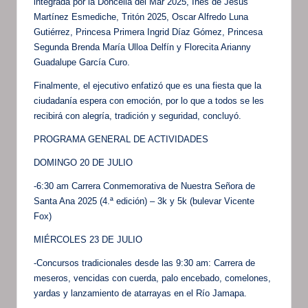
integrada por la Doncella del Mar 2025, Inés de Jesús
Martínez Esmediche, Tritón 2025, Oscar Alfredo Luna
Gutiérrez, Princesa Primera Ingrid Díaz Gómez, Princesa
Segunda Brenda María Ulloa Delfín y Florecita Arianny
Guadalupe García Curo.
Finalmente, el ejecutivo enfatizó que es una fiesta que la
ciudadanía espera con emoción, por lo que a todos se les
recibirá con alegría, tradición y seguridad, concluyó.
PROGRAMA GENERAL DE ACTIVIDADES
DOMINGO 20 DE JULIO
-6:30 am Carrera Conmemorativa de Nuestra Señora de
Santa Ana 2025 (4.ª edición) – 3k y 5k (bulevar Vicente
Fox)
MIÉRCOLES 23 DE JULIO
-Concursos tradicionales desde las 9:30 am: Carrera de
meseros, vencidas con cuerda, palo encebado, comelones,
yardas y lanzamiento de atarrayas en el Río Jamapa.