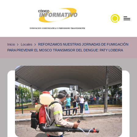
Saltar
al
contenido
C
Portal
de
ó
Inicio
Locales
REFORZAMOS NUESTRAS JORNADAS DE FUMIGACIÓN
noticias
PARA PREVENIR EL MOSCO TRANSMISOR DEL DENGUE: PATY LOBEIRA
d
Locales,
i
Veracruz
g
o
I
n
f
o
r