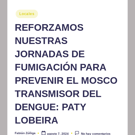
m
Publicado
Locales
at
en
REFORZAMOS
iv
o
NUESTRAS
JORNADAS DE
FUMIGACIÓN PARA
PREVENIR EL MOSCO
TRANSMISOR DEL
DENGUE: PATY
LOBEIRA
Fabián Zúñiga
agosto 7, 2024
No hay comentarios
Publicado