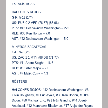
ESTADÍSTICAS
HALCONES ROJOS
G-P: 5-11 (14º)
US: PUE 0-2 VER (76-87) (86-96)
PTS: #42 Deshawndre Washington – 22.5
REB: #30 Ken Horton – 7.0
AST: #42 Deshawndre Washington – 5.0
MINEROS ZACATECAS
G-P: 9-7 (7º)
US: ZAC 1-1 MTY (88-66) (71-77)
PTS: #11 Andre Spight – 16.6
REB: #13 Ater Majok – 7.0
AST: #7 Malik Curry – 4.3
RÓSTERS
HALCONES ROJOS: #42 Deshawndre Washington, #3
Colin Dougherty, #0 Eric Ayala, #30 Ken Horton, #6 Ike
Diogu, #50 Micheal Eric, #21 Iván Gandía, #44 Josué
Andriassi, #12 Marshawn Blackmon, #17 Alejandro Reyna,