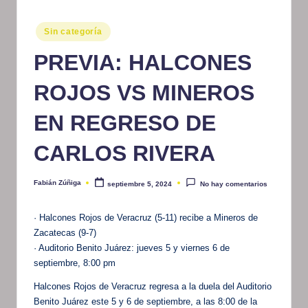
m
Publicado
Sin categoría
at
en
PREVIA: HALCONES
iv
o
ROJOS VS MINEROS
EN REGRESO DE
CARLOS RIVERA
Fabián Zúñiga
septiembre 5, 2024
No hay comentarios
Publicado
por
· Halcones Rojos de Veracruz (5-11) recibe a Mineros de
Zacatecas (9-7)
· Auditorio Benito Juárez: jueves 5 y viernes 6 de
septiembre, 8:00 pm
Halcones Rojos de Veracruz regresa a la duela del Auditorio
Benito Juárez este 5 y 6 de septiembre, a las 8:00 de la