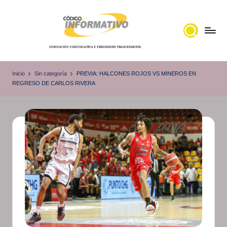
Saltar
al
contenido
C
Portal
de
ó
Inicio
Sin categoría
PREVIA: HALCONES ROJOS VS MINEROS EN
noticias
REGRESO DE CARLOS RIVERA
d
Locales,
i
Veracruz
g
o
I
n
f
o
r