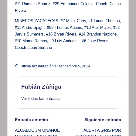
#11 Ramses Suárez, #29 Emmanuel Colosia. Coach: Carlos
Rivera
MINEROS ZACATECAS: #7 Malik Curry, #1 Lance Thomas,
#11 Andre Spight, #99 Thomas Adonis, #13 Ater Majok, #32
Jarvis Summers, #18 Bryan Rivera, #14 Brandon Nazione,
#10 Marco Ramos, #9 Luis Andriassi, #6 José Reyes.
Coach: Jean Serrano
Última actualización el septiembre 5, 2024
Fabián Zúñiga
Ver todas las entradas
Navegación
Entrada anterior
Siguiente entrada
ALCALDE JM UNÁNUE
ALERTA GRIS POR
de