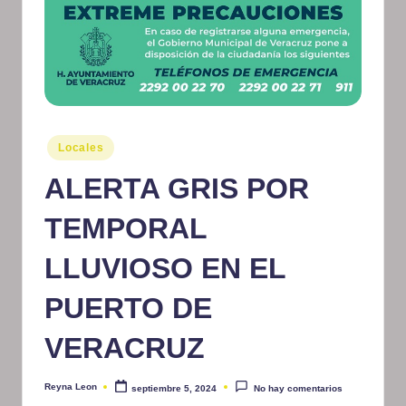
m
at
iv
o
Publicado
Locales
en
ALERTA GRIS POR
TEMPORAL
LLUVIOSO EN EL
PUERTO DE
VERACRUZ
Reyna Leon
septiembre 5, 2024
No hay comentarios
Publicado
por