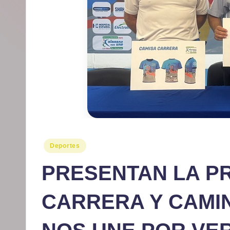
r
m
at
iv
o
Publicado
Deportes
en
PRESENTAN LA P
CARRERA Y CAMI