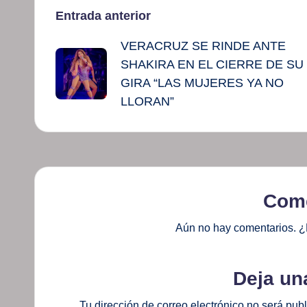
Navegación
Entrada anterior
VERACRUZ SE RINDE ANTE
de
SHAKIRA EN EL CIERRE DE SU
entradas
GIRA “LAS MUJERES YA NO
LLORAN”
Come
Aún no hay comentarios. ¿
Deja un
Tu dirección de correo electrónico no será pub