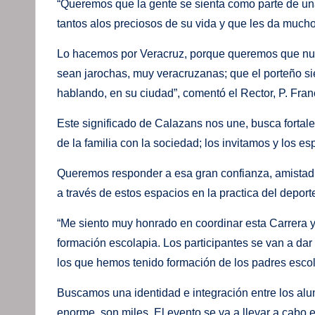
“Queremos que la gente se sienta como parte de un
tantos alos preciosos de su vida y que les da mucho
Lo hacemos por Veracruz, porque queremos que nues
sean jarochas, muy veracruzanas; que el porteño s
hablando, en su ciudad”, comentó el Rector, P. Fran
Este significado de Calazans nos une, busca fortale
de la familia con la sociedad; los invitamos y los 
Queremos responder a esa gran confianza, amistad
a través de estos espacios en la practica del deporte
“Me siento muy honrado en coordinar esta Carrera 
formación escolapia. Los participantes se van a dar
los que hemos tenido formación de los padres escol
Buscamos una identidad e integración entre los al
enorme, son miles. El evento se va a llevar a cabo e