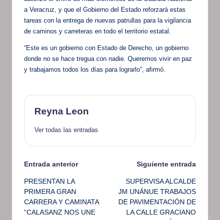
a Veracruz, y que el Gobierno del Estado reforzará estas
tareas con la entrega de nuevas patrullas para la vigilancia
de caminos y carreteras en todo el territorio estatal.
“Este es un gobierno con Estado de Derecho, un gobierno
donde no se hace tregua con nadie. Queremos vivir en paz
y trabajamos todos los días para lograrlo”, afirmó.
Reyna Leon
Ver todas las entradas
Navegación
Entrada anterior
Siguiente entrada
PRESENTAN LA
SUPERVISA ALCALDE
de
PRIMERA GRAN
JM UNÁNUE TRABAJOS
CARRERA Y CAMINATA
DE PAVIMENTACIÓN DE
entradas
“CALASANZ NOS UNE
LA CALLE GRACIANO