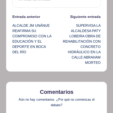
Navegación
Entrada anterior
Siguiente entrada
ALCALDE JM UNÁNUE
SUPERVISA LA
de
REAFIRMA SU
ALCALDESA PATY
COMPROMISO CON LA
LOBEIRA OBRA DE
entradas
EDUCACIÓN Y EL
REHABILITACIÓN CON
DEPORTE EN BOCA
CONCRETO
DEL RÍO
HIDRÁULICO EN LA
CALLE ABRAHAM
MORTEO
Comentarios
Aún no hay comentarios. ¿Por qué no comienzas el
debate?