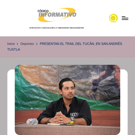
Saltar
al
contenido
C
Portal
de
ó
Inicio
Deportes
PRESENTAN EL TRAIL DEL TUCÁN, EN SAN ANDRÉS
noticias
TUXTLA
d
Locales,
i
Veracruz
g
o
I
n
f
o
r