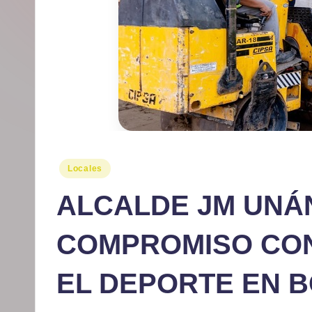
r
m
at
iv
o
Publicado
Locales
en
ALCALDE JM UNÁ
COMPROMISO CON
EL DEPORTE EN B