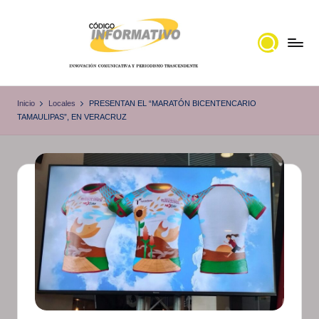
Saltar
al
contenido
C
Portal
de
ó
Inicio
Locales
PRESENTAN EL “MARATÓN BICENTENCARIO
noticias
TAMAULIPAS”, EN VERACRUZ
d
Locales,
i
Veracruz
g
o
I
n
f
o
r