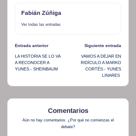
Fabián Zúñiga
Ver todas las entradas
Navegación
Entrada anterior
Siguiente entrada
LA HISTORIA SE LO VA
VAMOS A DEJAR EN
de
A RECONOCER A
RIDÍCULO A MARKO
YUNES.- SHEINBAUM
CORTÉS.- YUNES
entradas
LINARES
Comentarios
Aún no hay comentarios. ¿Por qué no comienzas el
debate?