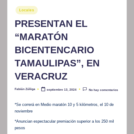
m
Publicado
Locales
en
at
PRESENTAN EL
iv
“MARATÓN
o
BICENTENCARIO
TAMAULIPAS”, EN
VERACRUZ
Fabián Zúñiga
septiembre 13, 2024
No hay comentarios
Publicado
por
*Se correrá en Medio maratón 10 y 5 kilómetros, el 10 de
noviembre
*Anuncian espectacular premiación superior a los 250 mil
pesos