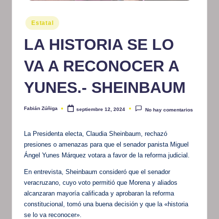
m
Publicado
Estatal
at
en
LA HISTORIA SE LO
iv
o
VA A RECONOCER A
YUNES.- SHEINBAUM
Fabián Zúñiga
septiembre 12, 2024
No hay comentarios
Publicado
por
La Presidenta electa, Claudia Sheinbaum, rechazó
presiones o amenazas para que el senador panista Miguel
Ángel Yunes Márquez votara a favor de la reforma judicial.
En entrevista, Sheinbaum consideró que el senador
veracruzano, cuyo voto permitió que Morena y aliados
alcanzaran mayoría calificada y aprobaran la reforma
constitucional, tomó una buena decisión y que la «historia
se lo va reconocer».