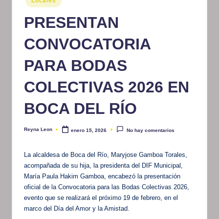
Locales
en
m
PRESENTAN
at
CONVOCATORIA
iv
o
PARA BODAS
COLECTIVAS 2026 EN
BOCA DEL RÍO
Reyna Leon
enero 15, 2026
No hay comentarios
Publicado
por
La alcaldesa de Boca del Río, Maryjose Gamboa Torales,
acompañada de su hija, la presidenta del DIF Municipal,
María Paula Hakim Gamboa, encabezó la presentación
oficial de la Convocatoria para las Bodas Colectivas 2026,
evento que se realizará el próximo 19 de febrero, en el
marco del Día del Amor y la Amistad.