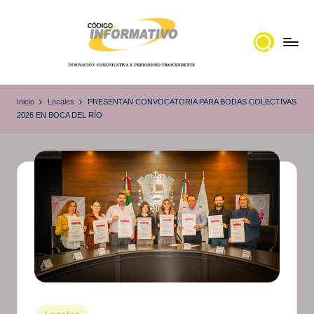
Saltar
al
contenido
C
Portal
de
ó
Inicio
Locales
PRESENTAN CONVOCATORIA PARA BODAS COLECTIVAS
noticias
2026 EN BOCA DEL RÍO
d
Locales,
i
Veracruz
g
o
I
n
f
o
r
Publicado