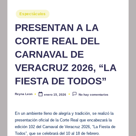
m
Publicado
Espectáculos
at
en
PRESENTAN A LA
iv
o
CORTE REAL DEL
CARNAVAL DE
VERACRUZ 2026, “LA
FIESTA DE TODOS”
Reyna Leon
enero 15, 2026
No hay comentarios
Publicado
por
En un ambiente lleno de alegría y tradición, se realizó la
presentación oficial de la Corte Real que encabezará la
edición 102 del Carnaval de Veracruz 2026, “La Fiesta de
Todos”, que se celebrará del 10 al 18 de febrero.