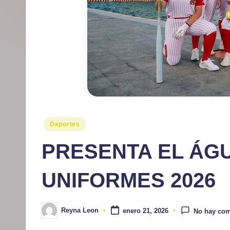
r
m
at
iv
o
Publicado
Deportes
en
PRESENTA EL ÁG
UNIFORMES 2026
Reyna Leon
enero 21, 2026
No hay com
Publicado
por