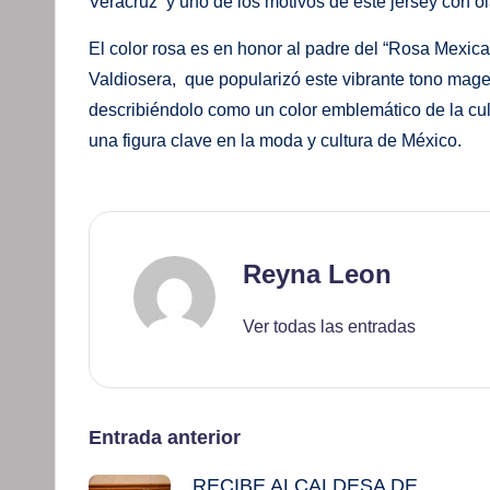
Veracruz y uno de los motivos de este jersey con ol
El color rosa es en honor al padre del “Rosa Mexic
Valdiosera, que popularizó este vibrante tono mag
describiéndolo como un color emblemático de la cul
una figura clave en la moda y cultura de México.
Reyna Leon
Ver todas las entradas
Navegación
Entrada anterior
RECIBE ALCALDESA DE