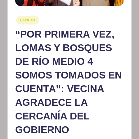
m
at
Publicado
Locales
en
iv
“POR PRIMERA VEZ,
o
LOMAS Y BOSQUES
DE RÍO MEDIO 4
SOMOS TOMADOS EN
CUENTA”: VECINA
AGRADECE LA
CERCANÍA DEL
GOBIERNO