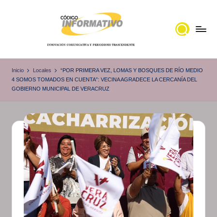
Saltar
al
contenido
C
Portal
de
ó
Inicio
Locales
“POR PRIMERA VEZ, LOMAS Y BOSQUES DE RÍO MEDIO
noticias
4 SOMOS TOMADOS EN CUENTA”: VECINA AGRADECE LA CERCANÍA DEL
d
GOBIERNO MUNICIPAL DE VERACRUZ
Locales,
i
Veracruz
g
o
I
n
f
o
r