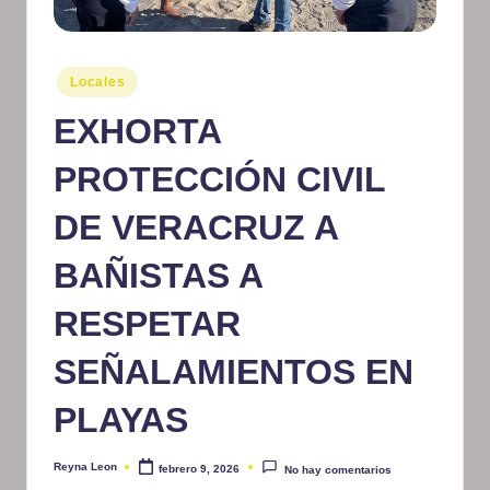
m
at
Publicado
Locales
iv
en
EXHORTA
o
PROTECCIÓN CIVIL
DE VERACRUZ A
BAÑISTAS A
RESPETAR
SEÑALAMIENTOS EN
PLAYAS
Reyna Leon
febrero 9, 2026
No hay comentarios
Publicado
por