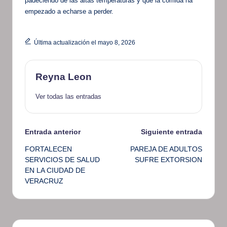
padeciendo de las altas temperaturas y que la comida ha
empezado a echarse a perder.
Última actualización el mayo 8, 2026
Reyna Leon
Ver todas las entradas
Navegación
Entrada anterior
Siguiente entrada
FORTALECEN
PAREJA DE ADULTOS
de
SERVICIOS DE SALUD
SUFRE EXTORSION
EN LA CIUDAD DE
entradas
VERACRUZ