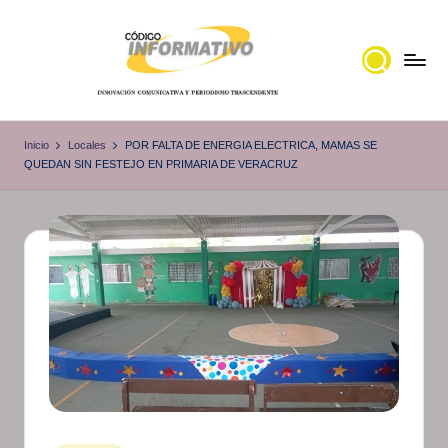
Saltar
al
contenido
C
Portal
de
ó
Inicio
Locales
POR FALTA DE ENERGIA ELECTRICA, MAMAS SE
noticias
QUEDAN SIN FESTEJO EN PRIMARIA DE VERACRUZ
d
Locales,
i
Veracruz
g
o
I
n
f
o
r