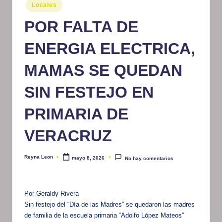
Publicado
Locales
m
en
POR FALTA DE
at
iv
ENERGIA ELECTRICA,
o
MAMAS SE QUEDAN
SIN FESTEJO EN
PRIMARIA DE
VERACRUZ
Reyna Leon
mayo 8, 2026
No hay comentarios
Publicado
por
Por Geraldy Rivera
Sin festejo del “Día de las Madres” se quedaron las madres
de familia de la escuela primaria “Adolfo López Mateos”