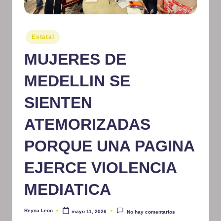
m
at
Publicado
Estatal
iv
en
MUJERES DE
o
MEDELLIN SE
SIENTEN
ATEMORIZADAS
PORQUE UNA PAGINA
EJERCE VIOLENCIA
MEDIATICA
Reyna Leon
mayo 11, 2026
No hay comentarios
Publicado
por