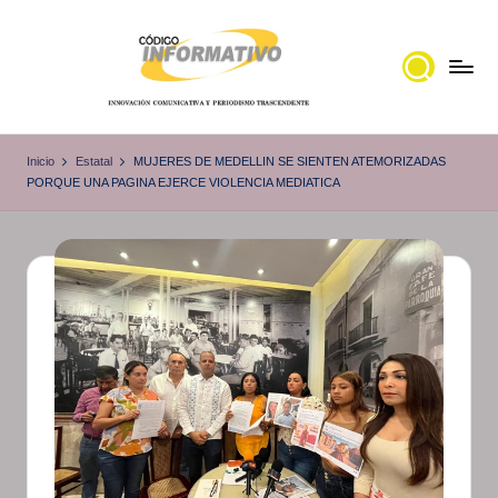
Saltar
al
contenido
C
Portal
de
ó
Inicio
Estatal
MUJERES DE MEDELLIN SE SIENTEN ATEMORIZADAS
noticias
PORQUE UNA PAGINA EJERCE VIOLENCIA MEDIATICA
d
Locales,
i
Veracruz
g
o
I
n
f
o
r