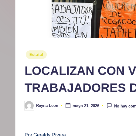
r
m
at
iv
o
Publicado
Estatal
en
LOCALIZAN CON V
TRABAJADORES D
Reyna Leon
mayo 21, 2026
No hay com
Publicado
por
Por Geraldy Rivera