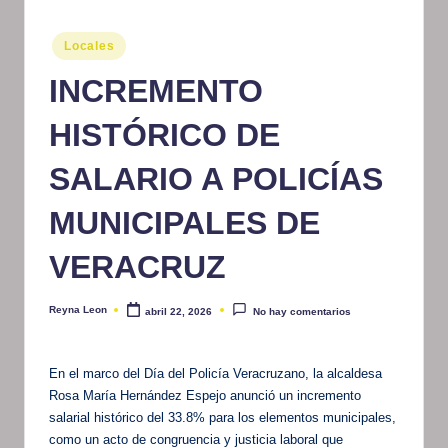
m
Publicado
Locales
at
en
INCREMENTO
iv
o
HISTÓRICO DE
SALARIO A POLICÍAS
MUNICIPALES DE
VERACRUZ
Reyna Leon
abril 22, 2026
No hay comentarios
Publicado
por
En el marco del Día del Policía Veracruzano, la alcaldesa
Rosa María Hernández Espejo anunció un incremento
salarial histórico del 33.8% para los elementos municipales,
como un acto de congruencia y justicia laboral que