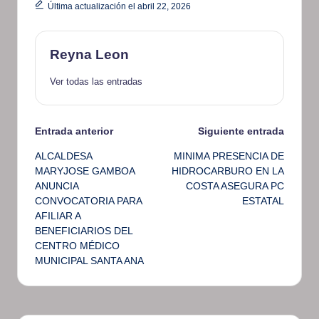
Última actualización el abril 22, 2026
Reyna Leon
Ver todas las entradas
Navegación
Entrada anterior
Siguiente entrada
ALCALDESA
MINIMA PRESENCIA DE
de
MARYJOSE GAMBOA
HIDROCARBURO EN LA
ANUNCIA
COSTA ASEGURA PC
entradas
CONVOCATORIA PARA
ESTATAL
AFILIAR A
BENEFICIARIOS DEL
CENTRO MÉDICO
MUNICIPAL SANTA ANA