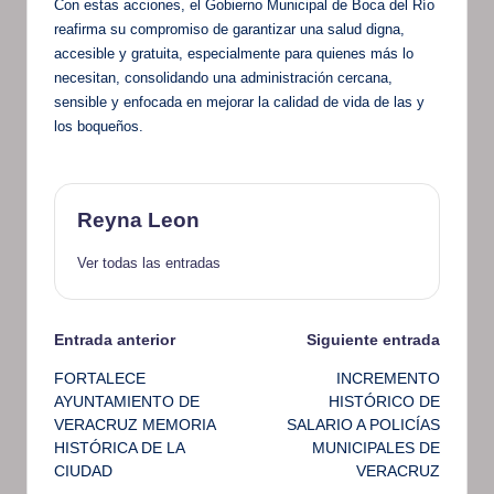
Con estas acciones, el Gobierno Municipal de Boca del Río
reafirma su compromiso de garantizar una salud digna,
accesible y gratuita, especialmente para quienes más lo
necesitan, consolidando una administración cercana,
sensible y enfocada en mejorar la calidad de vida de las y
los boqueños.
Reyna Leon
Ver todas las entradas
Navegación
Entrada anterior
Siguiente entrada
FORTALECE
INCREMENTO
de
AYUNTAMIENTO DE
HISTÓRICO DE
VERACRUZ MEMORIA
SALARIO A POLICÍAS
entradas
HISTÓRICA DE LA
MUNICIPALES DE
CIUDAD
VERACRUZ