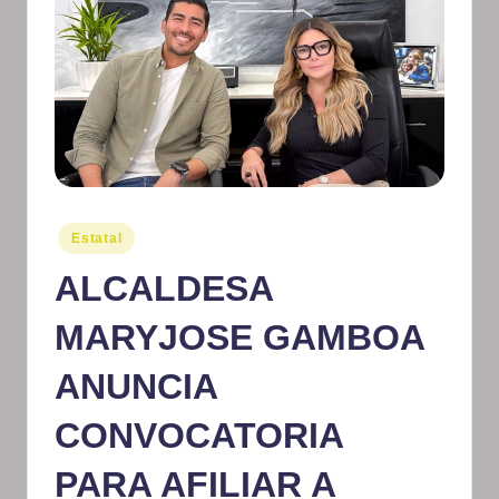
m
at
iv
o
Publicado
Estatal
en
ALCALDESA
MARYJOSE GAMBOA
ANUNCIA
CONVOCATORIA
PARA AFILIAR A