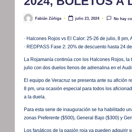
2024, BOLETOS A 
Fabián Zúñiga
julio 23, 2024
No hay c
Publicado
por
· Halcones Rojos vs El Calor: 25-26 de julio, 8 pm,
· REDPASS Fase 2: 20% de descuento hasta 24 de 
La Rojamanía continúa con los Halcones Rojos, la 
julio con dos duelos llenos de adrenalina en el Audi
El equipo de Veracruz se presenta ante su afición r
8 pm, una ocasión especial para todos los aficiona
a la duela.
Para esta serie de inauguración se ha habilitado 
zonas Preferente ($500), General Bajo ($300) y Gene
Los fanáticos de la pasión roja ya pueden adquirir su