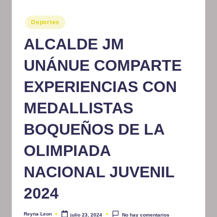
m
Publicado
Deportes
at
en
ALCALDE JM
iv
o
UNÁNUE COMPARTE
EXPERIENCIAS CON
MEDALLISTAS
BOQUEÑOS DE LA
OLIMPIADA
NACIONAL JUVENIL
2024
Reyna Leon
julio 23, 2024
No hay comentarios
Publicado