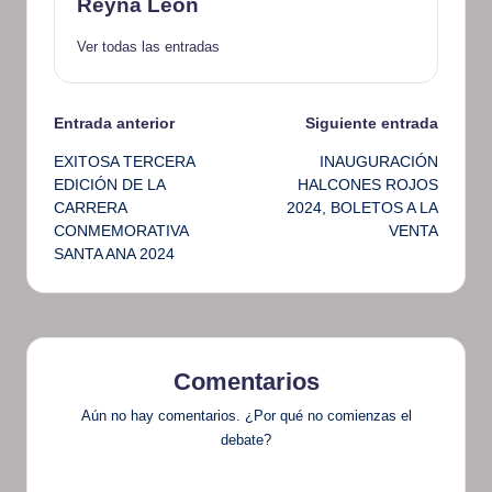
Reyna Leon
Ver todas las entradas
Navegación
Entrada anterior
Siguiente entrada
EXITOSA TERCERA
INAUGURACIÓN
de
EDICIÓN DE LA
HALCONES ROJOS
CARRERA
2024, BOLETOS A LA
entradas
CONMEMORATIVA
VENTA
SANTA ANA 2024
Comentarios
Aún no hay comentarios. ¿Por qué no comienzas el
debate?