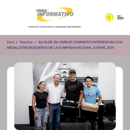
Saltar
al
contenido
C
Portal
de
ó
Inicio
Deportes
ALCALDE JM UNÁNUE COMPARTE EXPERIENCIAS CON
noticias
MEDALLISTAS BOQUEÑOS DE LA OLIMPIADA NACIONAL JUVENIL 2024
d
Locales,
i
Veracruz
g
o
I
n
f
o
r