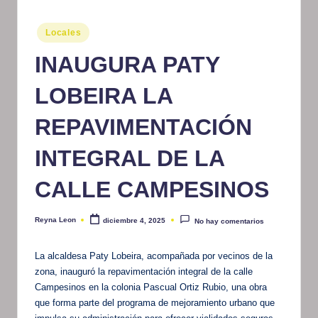
m
Publicado
Locales
at
en
INAUGURA PATY
iv
o
LOBEIRA LA
REPAVIMENTACIÓN
INTEGRAL DE LA
CALLE CAMPESINOS
Reyna Leon
diciembre 4, 2025
No hay comentarios
Publicado
por
La alcaldesa Paty Lobeira, acompañada por vecinos de la
zona, inauguró la repavimentación integral de la calle
Campesinos en la colonia Pascual Ortiz Rubio, una obra
que forma parte del programa de mejoramiento urbano que