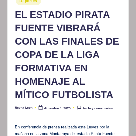
Deportes
en
m
EL ESTADIO PIRATA
at
FUENTE VIBRARÁ
iv
o
CON LAS FINALES DE
COPA DE LA LIGA
FORMATIVA EN
HOMENAJE AL
MÍTICO FUTBOLISTA
Reyna Leon
diciembre 4, 2025
No hay comentarios
Publicado
por
En conferencia de prensa realizada este jueves por la
mañana en la zona Mantarraya del estadio Pirata Fuente,