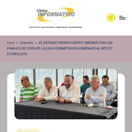
Saltar
al
contenido
C
Portal
de
ó
Inicio
Deportes
EL ESTADIO PIRATA FUENTE VIBRARÁ CON LAS
noticias
FINALES DE COPA DE LA LIGA FORMATIVA EN HOMENAJE AL MÍTICO
d
FUTBOLISTA
Locales,
i
Veracruz
g
o
I
n
f
o
r
Publicado