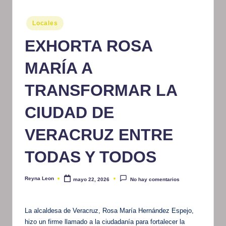
m
Publicado
Locales
at
en
EXHORTA ROSA
iv
o
MARÍA A
TRANSFORMAR LA
CIUDAD DE
VERACRUZ ENTRE
TODAS Y TODOS
Reyna Leon
mayo 22, 2026
No hay comentarios
Publicado
por
La alcaldesa de Veracruz, Rosa María Hernández Espejo,
hizo un firme llamado a la ciudadanía para fortalecer la