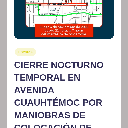
m
at
iv
o
Publicado
Locales
en
CIERRE NOCTURNO
TEMPORAL EN
AVENIDA
CUAUHTÉMOC POR
MANIOBRAS DE
COLOCACIÓN DE