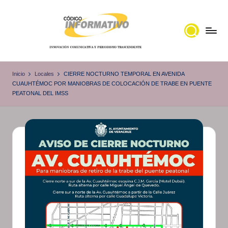
Saltar
al
contenido
C
Portal
de
ó
Inicio
Locales
CIERRE NOCTURNO TEMPORAL EN AVENIDA
noticias
CUAUHTÉMOC POR MANIOBRAS DE COLOCACIÓN DE TRABE EN PUENTE
d
PEATONAL DEL IMSS
Locales,
i
Veracruz
g
o
I
n
f
o
r