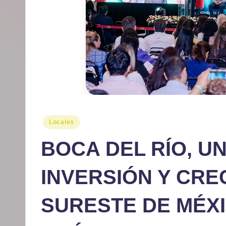
r
m
at
iv
o
Publicado
Locales
en
BOCA DEL RÍO, U
INVERSIÓN Y CRE
SURESTE DE MÉXI