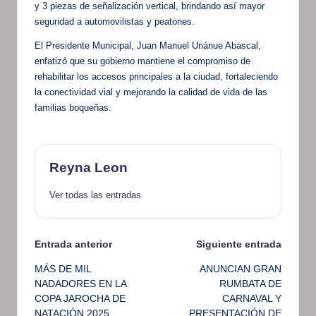
y 3 piezas de señalización vertical, brindando así mayor
seguridad a automovilistas y peatones.
El Presidente Municipal, Juan Manuel Unánue Abascal,
enfatizó que su gobierno mantiene el compromiso de
rehabilitar los accesos principales a la ciudad, fortaleciendo
la conectividad vial y mejorando la calidad de vida de las
familias boqueñas.
Reyna Leon
Ver todas las entradas
Navegación
Entrada anterior
Siguiente entrada
MÁS DE MIL
ANUNCIAN GRAN
de
NADADORES EN LA
RUMBATA DE
COPA JAROCHA DE
CARNAVAL Y
entradas
NATACIÓN 2025
PRESENTACIÓN DE