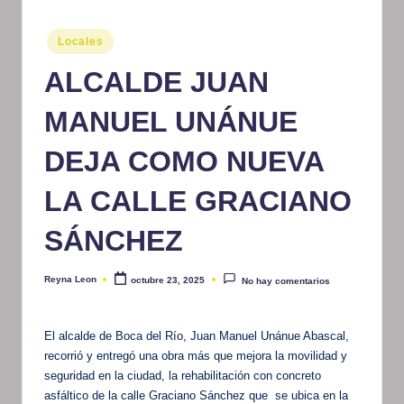
m
Publicado
Locales
at
en
ALCALDE JUAN
iv
o
MANUEL UNÁNUE
DEJA COMO NUEVA
LA CALLE GRACIANO
SÁNCHEZ
Reyna Leon
octubre 23, 2025
No hay comentarios
Publicado
por
El alcalde de Boca del Río, Juan Manuel Unánue Abascal,
recorrió y entregó una obra más que mejora la movilidad y
seguridad en la ciudad, la rehabilitación con concreto
asfáltico de la calle Graciano Sánchez que se ubica en la