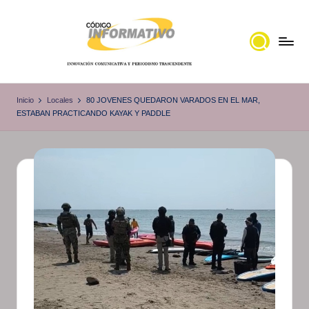
Saltar
al
contenido
C
Portal
de
ó
Inicio
Locales
80 JOVENES QUEDARON VARADOS EN EL MAR,
noticias
ESTABAN PRACTICANDO KAYAK Y PADDLE
d
Locales,
i
Veracruz
g
o
I
n
f
o
r