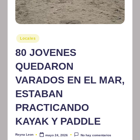
m
at
iv
Publicado
o
Locales
en
80 JOVENES
QUEDARON
VARADOS EN EL MAR,
ESTABAN
PRACTICANDO
KAYAK Y PADDLE
Reyna Leon
mayo 24, 2026
No hay comentarios
Publicado
por