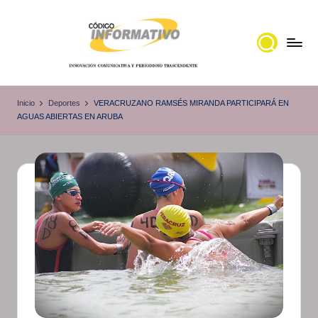
Saltar
al
contenido
C
Portal
de
ó
Inicio
Deportes
VERACRUZANO RAMSÉS MIRANDA PARTICIPARÁ EN
noticias
AGUAS ABIERTAS EN ARUBA
d
Locales,
i
Veracruz
g
o
I
n
f
o
r