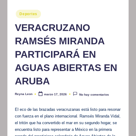
m
Publicado
Deportes
at
en
VERACRUZANO
iv
o
RAMSÉS MIRANDA
PARTICIPARÁ EN
AGUAS ABIERTAS EN
ARUBA
Reyna Leon
marzo 17, 2026
No hay comentarios
Publicado
por
El eco de las brazadas veracruzanas está listo para resonar
con fuerza en el plano internacional. Ramsés Miranda Vidal,
el tritón que ha convertido el mar en su segundo hogar, se
encuentra listo para representar a México en la primera