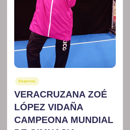
m
at
iv
o
Publicado
Deportes
en
VERACRUZANA ZOÉ
LÓPEZ VIDAÑA
CAMPEONA MUNDIAL