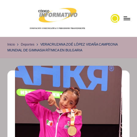
Saltar
al
contenido
C
Portal
de
ó
Inicio
Deportes
VERACRUZANA ZOÉ LÓPEZ VIDAÑA CAMPEONA
noticias
MUNDIAL DE GIMNASIA RÍTMICA EN BULGARIA
d
Locales,
i
Veracruz
g
o
I
n
f
o
r