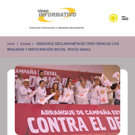
Saltar
al
contenido
C
Portal
de
ó
Inicio
Estatal
VERACRUZ DECLARA META DE CERO DENGUE CON
noticias
BRIGADAS Y PARTICIPACIÓN SOCIAL: ROCÍO NAHLE
d
Locales,
i
Veracruz
g
o
I
n
f
o
r