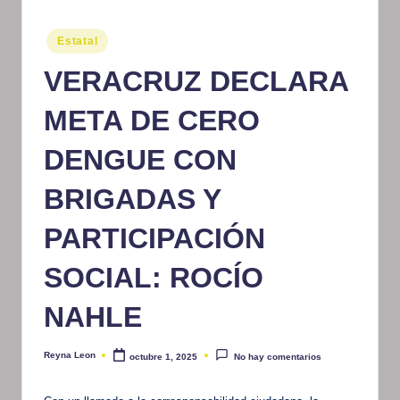
m
Publicado
Estatal
at
en
VERACRUZ DECLARA
iv
o
META DE CERO
DENGUE CON
BRIGADAS Y
PARTICIPACIÓN
SOCIAL: ROCÍO
NAHLE
Reyna Leon
octubre 1, 2025
No hay comentarios
Publicado
por