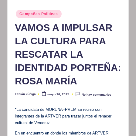
m
Publicado
Campañas Políticas
at
en
VAMOS A IMPULSAR
iv
o
LA CULTURA PARA
RESCATAR LA
IDENTIDAD PORTEÑA:
ROSA MARÍA
Fabián Zúñiga
mayo 16, 2025
No hay comentarios
Publicado
por
*La candidata de MORENA–PVEM se reunió con
integrantes de la ARTVER para trazar juntos el renacer
cultural de Veracruz.
En un encuentro en donde los miembros de ARTVER