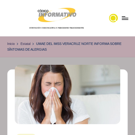
Saltar
al
contenido
C
Portal
de
ó
Inicio
Estatal
UMAE DEL IMSS VERACRUZ NORTE INFORMA SOBRE
noticias
SÍNTOMAS DE ALERGIAS
d
Locales,
i
Veracruz
g
o
I
n
f
o
r