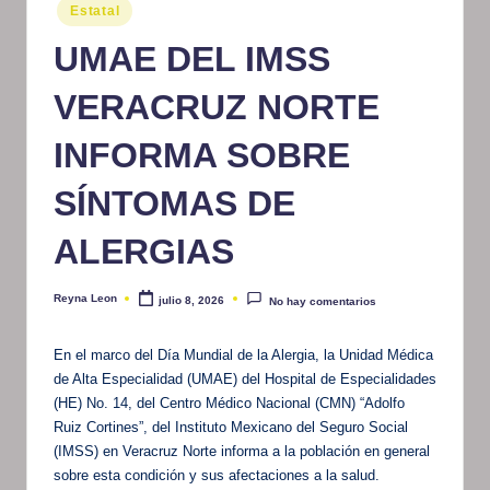
Publicado
Estatal
m
en
UMAE DEL IMSS
at
iv
VERACRUZ NORTE
o
INFORMA SOBRE
SÍNTOMAS DE
ALERGIAS
Reyna Leon
julio 8, 2026
No hay comentarios
Publicado
por
En el marco del Día Mundial de la Alergia, la Unidad Médica
de Alta Especialidad (UMAE) del Hospital de Especialidades
(HE) No. 14, del Centro Médico Nacional (CMN) “Adolfo
Ruiz Cortines”, del Instituto Mexicano del Seguro Social
(IMSS) en Veracruz Norte informa a la población en general
sobre esta condición y sus afectaciones a la salud.