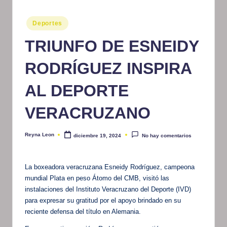
m
Publicado
Deportes
at
en
TRIUNFO DE ESNEIDY
iv
o
RODRÍGUEZ INSPIRA
AL DEPORTE
VERACRUZANO
Reyna Leon
diciembre 19, 2024
No hay comentarios
Publicado
por
La boxeadora veracruzana Esneidy Rodríguez, campeona
mundial Plata en peso Átomo del CMB, visitó las
instalaciones del Instituto Veracruzano del Deporte (IVD)
para expresar su gratitud por el apoyo brindado en su
reciente defensa del título en Alemania.