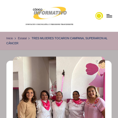
Saltar
al
contenido
C
Portal
de
ó
Inicio
Estatal
TRES MUJERES TOCARON CAMPANA, SUPERARON AL
noticias
CÁNCER
d
Locales,
i
Veracruz
g
o
I
n
f
o
r