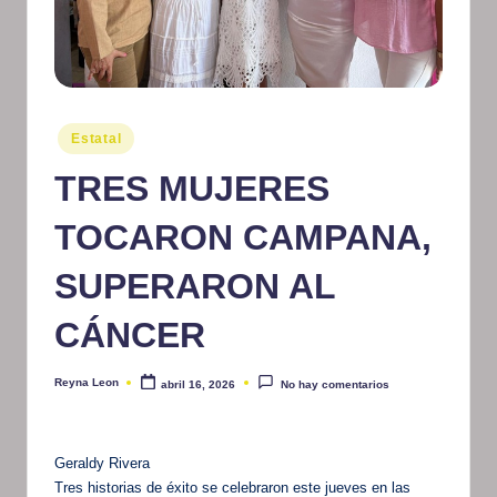
m
at
iv
o
Publicado
Estatal
en
TRES MUJERES
TOCARON CAMPANA,
SUPERARON AL
CÁNCER
Reyna Leon
abril 16, 2026
No hay comentarios
Publicado
por
Geraldy Rivera
Tres historias de éxito se celebraron este jueves en las