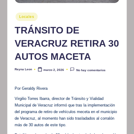
m
Publicado
at
Locales
en
iv
TRÁNSITO DE
o
VERACRUZ RETIRA 30
AUTOS MACETA
Reyna Leon
marzo 2, 2026
No hay comentarios
Publicado
por
Por Geraldy Rivera
Virgilio Torres Ibarra, director de Tránsito y Vialidad
Municipal de Veracruz informó que tras la implementación
del programa de retiro de vehículos meceta en el municipio
de Veracruz, al momento han sido trasladados al corralón
más de 30 autos de este tipo.