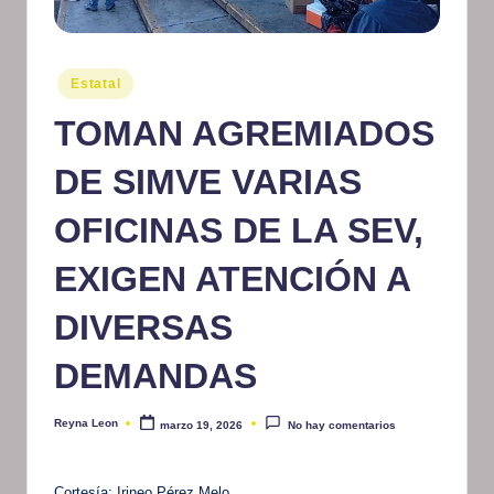
m
at
Publicado
Estatal
iv
en
TOMAN AGREMIADOS
o
DE SIMVE VARIAS
OFICINAS DE LA SEV,
EXIGEN ATENCIÓN A
DIVERSAS
DEMANDAS
Reyna Leon
marzo 19, 2026
No hay comentarios
Publicado
por
Cortesía: Irineo Pérez Melo