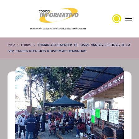
Saltar
al
contenido
C
Portal
de
ó
Inicio
Estatal
TOMAN AGREMIADOS DE SIMVE VARIAS OFICINAS DE LA
noticias
SEV, EXIGEN ATENCIÓN A DIVERSAS DEMANDAS
d
Locales,
i
Veracruz
g
o
I
n
f
o
r