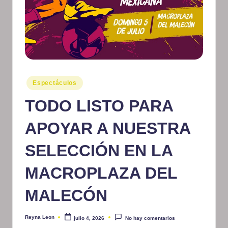
m
at
iv
o
Publicado
Espectáculos
en
TODO LISTO PARA
APOYAR A NUESTRA
SELECCIÓN EN LA
MACROPLAZA DEL
MALECÓN
Reyna Leon
julio 4, 2026
No hay comentarios
Publicado
por