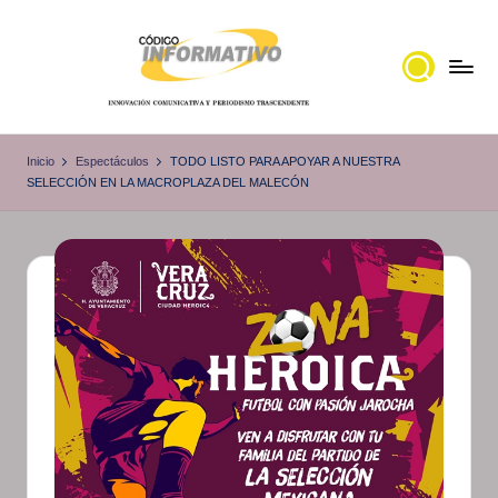
Saltar
al
contenido
C
Portal
de
ó
Inicio
Espectáculos
TODO LISTO PARA APOYAR A NUESTRA
noticias
SELECCIÓN EN LA MACROPLAZA DEL MALECÓN
d
Locales,
i
Veracruz
g
o
I
n
f
o
r